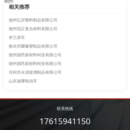
相关推荐
德州弘羿塑料制品有限公司
德州琨正复合材料有限公司
米兰房车
衡水邦耀橡塑制品有限公司
德州德昂新材料科技有限公司
德州德昂新材料科技有限公司
河间市永润玻璃制品有限公司
山东迪耀电动车
联系热线
17615941150