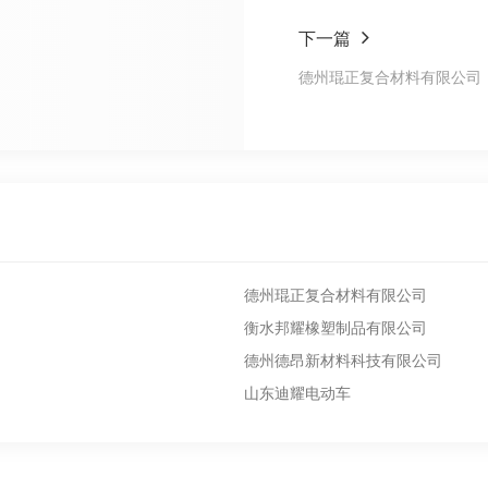
下一篇
德州琨正复合材料有限公司
德州琨正复合材料有限公司
衡水邦耀橡塑制品有限公司
德州德昂新材料科技有限公司
山东迪耀电动车