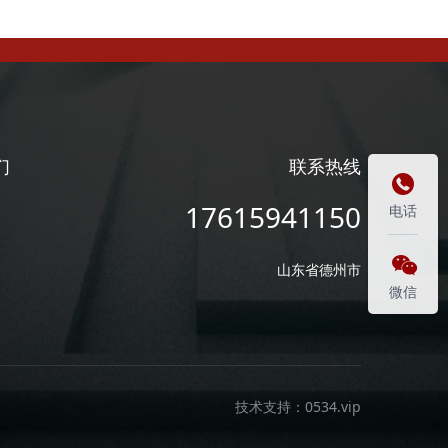
们
联系热线

17615941150
电话

山东省德州市
微信
技术支持：
0534.vip