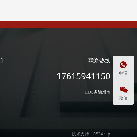
们
联系热线

17615941150
电话

山东省德州市
微信
技术支持：
0534.vip